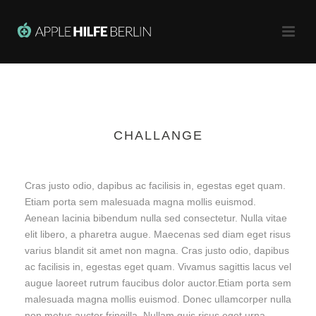
CHALLANGE
Cras justo odio, dapibus ac facilisis in, egestas eget quam.
Etiam porta sem malesuada magna mollis euismod.
Aenean lacinia bibendum nulla sed consectetur. Nulla vitae
elit libero, a pharetra augue. Maecenas sed diam eget risus
varius blandit sit amet non magna. Cras justo odio, dapibus
ac facilisis in, egestas eget quam. Vivamus sagittis lacus vel
augue laoreet rutrum faucibus dolor auctor.Etiam porta sem
malesuada magna mollis euismod. Donec ullamcorper nulla
non metus auctor fringilla. Nullam quis risus eget urna