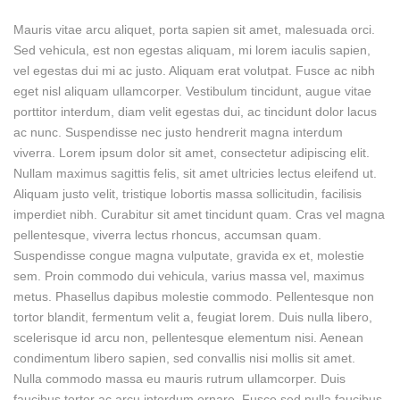
Mauris vitae arcu aliquet, porta sapien sit amet, malesuada orci.
Sed vehicula, est non egestas aliquam, mi lorem iaculis sapien,
vel egestas dui mi ac justo. Aliquam erat volutpat. Fusce ac nibh
eget nisl aliquam ullamcorper. Vestibulum tincidunt, augue vitae
porttitor interdum, diam velit egestas dui, ac tincidunt dolor lacus
ac nunc. Suspendisse nec justo hendrerit magna interdum
viverra. Lorem ipsum dolor sit amet, consectetur adipiscing elit.
Nullam maximus sagittis felis, sit amet ultricies lectus eleifend ut.
Aliquam justo velit, tristique lobortis massa sollicitudin, facilisis
imperdiet nibh. Curabitur sit amet tincidunt quam. Cras vel magna
pellentesque, viverra lectus rhoncus, accumsan quam.
Suspendisse congue magna vulputate, gravida ex et, molestie
sem. Proin commodo dui vehicula, varius massa vel, maximus
metus. Phasellus dapibus molestie commodo. Pellentesque non
tortor blandit, fermentum velit a, feugiat lorem. Duis nulla libero,
scelerisque id arcu non, pellentesque elementum nisi. Aenean
condimentum libero sapien, sed convallis nisi mollis sit amet.
Nulla commodo massa eu mauris rutrum ullamcorper. Duis
faucibus tortor ac arcu interdum ornare. Fusce sed nulla faucibus