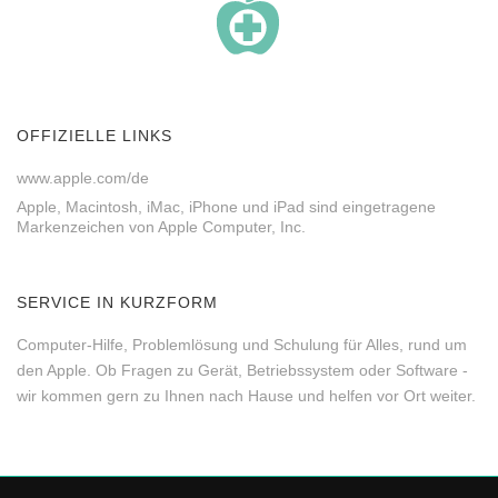
OFFIZIELLE LINKS
www.apple.com/de
Apple, Macintosh, iMac, iPhone und iPad sind eingetragene
Markenzeichen von Apple Computer, Inc.
SERVICE IN KURZFORM
Computer-Hilfe, Problemlösung und Schulung für Alles, rund um
den Apple. Ob Fragen zu Gerät, Betriebssystem oder Software -
wir kommen gern zu Ihnen nach Hause und helfen vor Ort weiter.