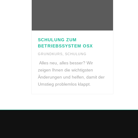
SCHULUNG ZUM
BETRIEBSSYSTEM OSX
GRUNDKURS
,
SCHULUNG
Alles neu, alles besser? Wir
zeigen Ihnen die wichtigsten
Änderungen und helfen, damit der
Umstieg problemlos klappt.