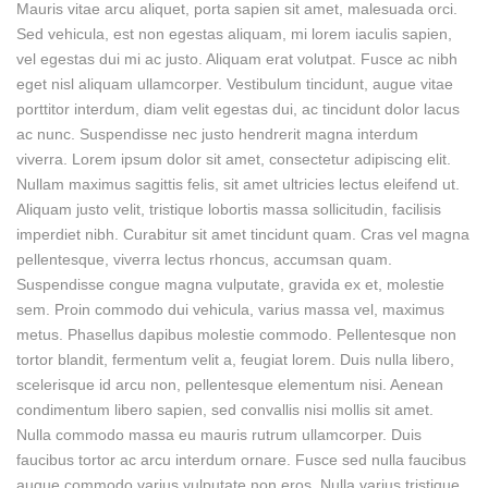
Mauris vitae arcu aliquet, porta sapien sit amet, malesuada orci.
Sed vehicula, est non egestas aliquam, mi lorem iaculis sapien,
vel egestas dui mi ac justo. Aliquam erat volutpat. Fusce ac nibh
eget nisl aliquam ullamcorper. Vestibulum tincidunt, augue vitae
porttitor interdum, diam velit egestas dui, ac tincidunt dolor lacus
ac nunc. Suspendisse nec justo hendrerit magna interdum
viverra. Lorem ipsum dolor sit amet, consectetur adipiscing elit.
Nullam maximus sagittis felis, sit amet ultricies lectus eleifend ut.
Aliquam justo velit, tristique lobortis massa sollicitudin, facilisis
imperdiet nibh. Curabitur sit amet tincidunt quam. Cras vel magna
pellentesque, viverra lectus rhoncus, accumsan quam.
Suspendisse congue magna vulputate, gravida ex et, molestie
sem. Proin commodo dui vehicula, varius massa vel, maximus
metus. Phasellus dapibus molestie commodo. Pellentesque non
tortor blandit, fermentum velit a, feugiat lorem. Duis nulla libero,
scelerisque id arcu non, pellentesque elementum nisi. Aenean
condimentum libero sapien, sed convallis nisi mollis sit amet.
Nulla commodo massa eu mauris rutrum ullamcorper. Duis
faucibus tortor ac arcu interdum ornare. Fusce sed nulla faucibus
augue commodo varius vulputate non eros. Nulla varius tristique