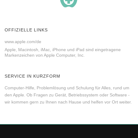
OFFIZIELLE LINKS
www.apple.com/de
Apple, Macintosh, iMac, iPhone und iPad sind eingetragene
Markenzeichen von Apple Computer, Inc.
SERVICE IN KURZFORM
Computer-Hilfe, Problemlösung und Schulung für Alles, rund um
den Apple. Ob Fragen zu Gerät, Betriebssystem oder Software -
wir kommen gern zu Ihnen nach Hause und helfen vor Ort weiter.