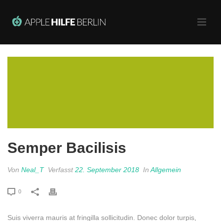
Semper Bacilisis
Von
Neal_T
Verfasst
22. September 2018
In
Allgemein
0
Suis viverra mauris at fringilla sollicitudin. Donec dolor turpis,