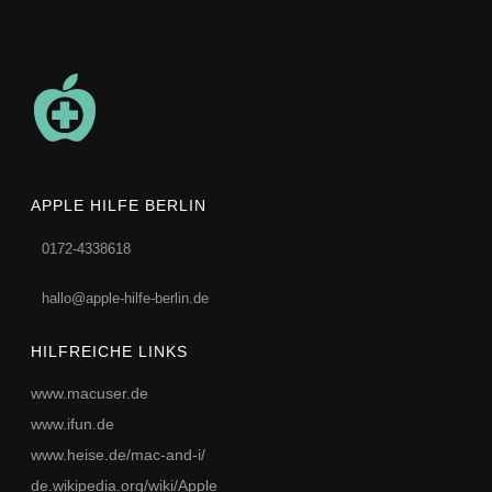
APPLE HILFE BERLIN
0172-4338618
hallo@apple-hilfe-berlin.de
HILFREICHE LINKS
www.macuser.de
www.ifun.de
www.heise.de/mac-and-i/
de.wikipedia.org/wiki/Apple